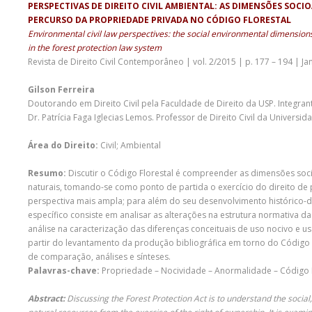
PERSPECTIVAS DE DIREITO CIVIL AMBIENTAL: AS DIMENSÕES SOCI
PERCURSO DA PROPRIEDADE PRIVADA NO CÓDIGO FLORESTAL
Environmental civil law perspectives: the social environmental dimensions
in the forest protection law system
Revista de Direito Civil Contemporâneo | vol. 2/2015 | p. 177 – 194 | Ja
Gilson Ferreira
Doutorando em Direito Civil pela Faculdade de Direito da USP. Integr
Dr. Patrícia Faga Iglecias Lemos. Professor de Direito Civil da Universi
Área do Direito:
Civil; Ambiental
Resumo:
Discutir o Código Florestal é compreender as dimensões soc
naturais, tomando-se como ponto de partida o exercício do direito de
perspectiva mais ampla; para além do seu desenvolvimento histórico-do
específico consiste em analisar as alterações na estrutura normativa 
análise na caracterização das diferenças conceituais de uso nocivo e 
partir do levantamento da produção bibliográfica em torno do Código F
de comparação, análises e sínteses.
Palavras-chave:
Propriedade – Nocividade – Anormalidade – Código F
Abstract:
Discussing the Forest Protection Act is to understand the socia