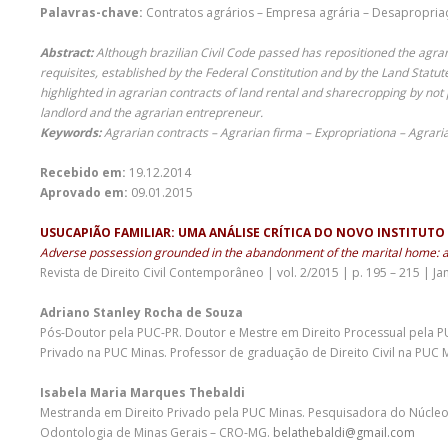
Palavras-chave:
Contratos agrários – Empresa agrária – Desapropria
Abstract:
Although brazilian Civil Code passed has repositioned the agraria
requisites, established by the Federal Constitution and by the Land Statu
highlighted in agrarian contracts of land rental and sharecropping by not 
landlord and the agrarian entrepreneur.
Keywords:
Agrarian contracts – Agrarian firma – Expropriationa – Agrari
Recebido em:
19.12.2014
Aprovado em:
09.01.2015
USUCAPIÃO FAMILIAR: UMA ANÁLISE CRÍTICA DO NOVO INSTITUTO 
Adverse possession grounded in the abandonment of the marital home: a cr
Revista de Direito Civil Contemporâneo | vol. 2/2015 | p. 195 – 215 | Ja
Adriano Stanley Rocha de Souza
Pós-Doutor pela PUC-PR. Doutor e Mestre em Direito Processual pela 
Privado na PUC Minas. Professor de graduação de Direito Civil na PUC 
Isabela Maria Marques Thebaldi
Mestranda em Direito Privado pela PUC Minas. Pesquisadora do Núcleo 
Odontologia de Minas Gerais – CRO-MG.
belathebaldi@gmail.com