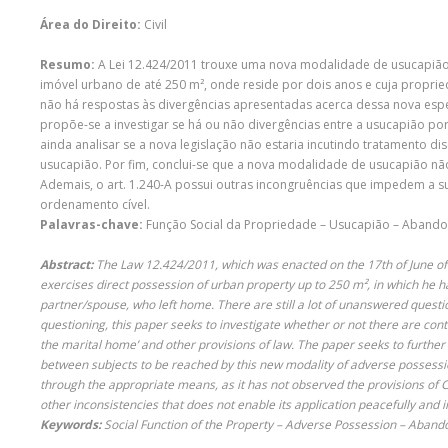
Área do Direito:
Civil
Resumo:
A Lei 12.424/2011 trouxe uma nova modalidade de usucapião, 
imóvel urbano de até 250 m², onde reside por dois anos e cuja propri
não há respostas às divergências apresentadas acerca dessa nova espéc
propõe-se a investigar se há ou não divergências entre a usucapião p
ainda analisar se a nova legislação não estaria incutindo tratamento d
usucapião. Por fim, conclui-se que a nova modalidade de usucapião não
Ademais, o art. 1.240-A possui outras incongruências que impedem a s
ordenamento cível.
Palavras-chave:
Função Social da Propriedade – Usucapião – Abandon
Abstract:
The Law 12.424/2011, which was enacted on the 17th of June of 
exercises direct possession of urban property up to 250 m², in which he h
partner/spouse, who left home. There are still a lot of unanswered questi
questioning, this paper seeks to investigate whether or not there are co
the marital home’ and other provisions of law. The paper seeks to further
between subjects to be reached by this new modality of adverse possessio
through the appropriate means, as it has not observed the provisions of 
other inconsistencies that does not enable its application peacefully and i
Keywords:
Social Function of the Property – Adverse Possession – Aban