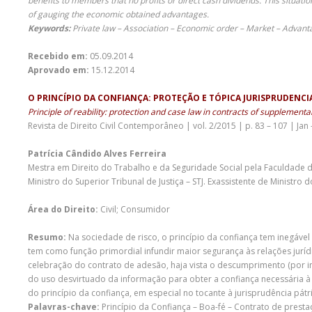
benefits to members that no profits or direct cash dividends. This situati
of gauging the economic obtained advantages.
Keywords:
Private law – Association – Economic order – Market – Advant
Recebido em:
05.09.2014
Aprovado em:
15.12.2014
O PRINCÍPIO DA CONFIANÇA: PROTEÇÃO E TÓPICA JURISPRUDENC
Principle of reability: protection and case law in contracts of supplementa
Revista de Direito Civil Contemporâneo | vol. 2/2015 | p. 83 – 107 | Jan 
Patrícia Cândido Alves Ferreira
Mestra em Direito do Trabalho e da Seguridade Social pela Faculdade d
Ministro do Superior Tribunal de Justiça – STJ. Exassistente de Ministro
Área do Direito:
Civil; Consumidor
Resumo:
Na sociedade de risco, o princípio da confiança tem inegável 
tem como função primordial infundir maior segurança às relações jurí
celebração do contrato de adesão, haja vista o descumprimento (por im
do uso desvirtuado da informação para obter a confiança necessária à
do princípio da confiança, em especial no tocante à jurisprudência pát
Palavras-chave:
Princípio da Confiança – Boa-fé – Contrato de presta