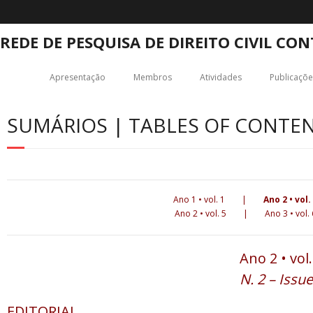
REDE DE PESQUISA DE DIREITO CIVIL C
Apresentação
Membros
Atividades
Publicaçõe
SUMÁRIOS | TABLES OF CONTENT
Ano 1 • vol. 1
|
Ano 2 • vol.
Ano 2
• vol. 5
|
Ano 3
• vol. 
Ano 2 • vol
N. 2 – Issu
EDITORIAL