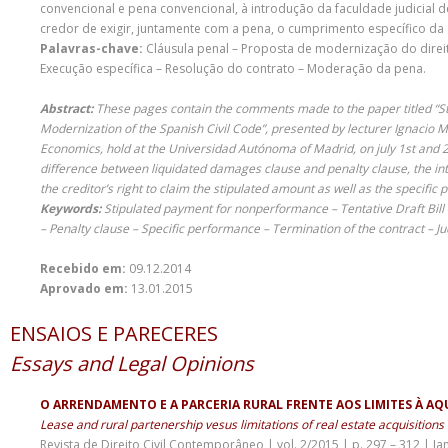
convencional e pena convencional, à introdução da faculdade judicial 
credor de exigir, juntamente com a pena, o cumprimento específico da o
Palavras-chave:
Cláusula penal – Proposta de modernização do direit
Execução específica – Resolução do contrato – Moderação da pena.
Abstract:
These pages contain the comments made to the paper titled “St
Modernization of the Spanish Civil Code”, presented by lecturer Ignacio 
Economics, hold at the Universidad Autónoma of Madrid, on july 1st and 2n
difference between liquidated damages clause and penalty clause, the intro
the creditor’s right to claim the stipulated amount as well as the specific 
Keywords:
Stipulated payment for nonperformance – Tentative Draft Bill 
– Penalty clause – Specific performance – Termination of the contract – Jud
Recebido em:
09.12.2014
Aprovado em:
13.01.2015
ENSAIOS E PARECERES
Essays and Legal Opinions
O ARRENDAMENTO E A PARCERIA RURAL FRENTE AOS LIMITES À AQ
Lease and rural partenership vesus limitations of real estate acquisitions
Revista de Direito Civil Contemporâneo | vol. 2/2015 | p. 297 – 312 | Ja