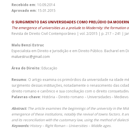
Recebido em:
10.09.2014
Aprovado em:
15.01.2015
O SURGIMENTO DAS UNIVERSIDADES COMO PRELÚDIO DA MODERNI
The emergence of universities as a prelude to Modernity: the formation of
Revista de Direito Civil Contemporâneo | vol. 2/2015 | p. 217 – 241 | Ja
Malu Benzi Estruc
Especialista em Direito e Jurisdição e em Direito Público. Bacharel em 
maluestruc@gmail.com
Área do Direito:
Educação
Resumo:
O artigo examina os primórdios da universidade na idade médi
surgimento dessas instituições, notadamente o renascimento das cidade
direito romano e canônico e sua conciliação com o direito consuetudi
Palavras-chave:
História – Direito romano – Universidades – Medievo
Abstract:
The article examines the beginnings of the university in the Midd
emergence of these institutions, notably the revival of towns factors. It 
and its reconciliation with the customary law, using the method of dialecti
Keywords:
History – Right Roman – Universities – Middle ages.