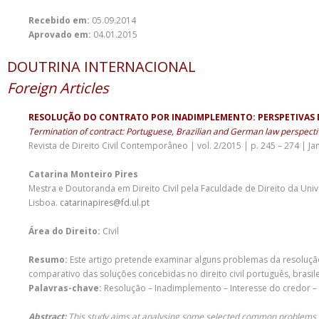
Recebido em:
05.09.2014
Aprovado em:
04.01.2015
DOUTRINA INTERNACIONAL
Foreign Articles
RESOLUÇÃO DO CONTRATO POR INADIMPLEMENTO: PERSPETIVAS D
Termination of contract: Portuguese, Brazilian and German law perspecti
Revista de Direito Civil Contemporâneo | vol. 2/2015 | p. 245 – 274 | Ja
Catarina Monteiro Pires
Mestra e Doutoranda em Direito Civil pela Faculdade de Direito da Uni
Lisboa.
catarinapires@fd.ul.pt
Área do Direito:
Civil
Resumo:
Este artigo pretende examinar alguns problemas da resoluçã
comparativo das soluções concebidas no direito civil português, brasil
Palavras-chave:
Resolução – Inadimplemento – Interesse do credor – 
Abstract:
This study aims at analysing some selected common problems of