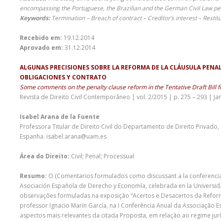
encompassing the Portuguese, the Brazilian and the German Civil Law pe
Keywords:
Termination – Breach of contract – Creditor’s interest – Resti
Recebido em:
19.12.2014
Aprovado em:
31.12.2014
ALGUNAS PRECISIONES SOBRE LA REFORMA DE LA CLÁUSULA PENAL
OBLIGACIONES Y CONTRATO
Some comments on the penalty clause reform in the Tentative Draft Bill f
Revista de Direito Civil Contemporâneo | vol. 2/2015 | p. 275 – 293 | Ja
Isabel Arana de la Fuente
Professora Titular de Direito Civil do Departamento de Direito Privad
Espanha. isabel.arana@uam.es
Área do Direito:
Civil; Penal; Processual
Resumo:
O (Comentarios formulados como discussant a la conferencia i
Asociación Española de Derecho y Economía, celebrada en la Universida
observações formuladas na exposição “Acertos e Desacertos da Reform
professor Ignacio Marín García, na I Conferência Anual da Associação
aspectos mais relevantes da citada Proposta, em relação ao regime jurí