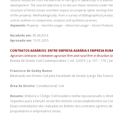
natural resources from the exercise of the right of ownership. It is examin
development. The overall objective is to discuss these relations under th
structure of forest issues and their impact on property rights starting f
of the property. Methodologically, from a survey of bibliographical produ
and its outlines in comparison, analysis and synthesis process.
Keywords:
Property – Harmful usage – Abnormal usage – Forest Protectio
Recebido em:
05.09.2014
Aprovado em:
15.01.2015
CONTRATOS AGRÁRIOS: ENTRE EMPRESA AGRÁRIA E EMPRESA RURAL
Agrarian contracts: in between agrarian firm and rural firm in Brazilian l
Revista de Direito Civil Contemporâneo | vol. 2/2015 | p. 157 – 176 | Ja
Francisco de Godoy Bueno
Mestrando em Direito Civil pela Faculdade de Direito (Largo São Franci
Área do Direito:
Constitucional; Civil
Resumo:
Embora o Código Civil brasileiro tenha reposicionado o dire
requisitos para a função social dos imóveis rurais estabelecidos na C
Essas contradições são realçadas no âmbito dos contratos agrários de
proprietários e empresários rurais.