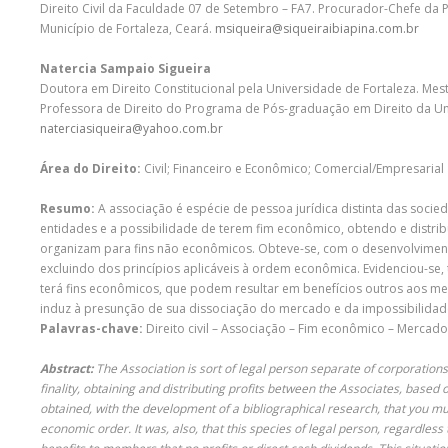
Direito Civil da Faculdade 07 de Setembro – FA7. Procurador-Chefe da
Município de Fortaleza, Ceará.
msiqueira@siqueiraibiapina.com.br
Natercia Sampaio Sigueira
Doutora em Direito Constitucional pela Universidade de Fortaleza. Mest
Professora de Direito do Programa de Pós-graduação em Direito da Uni
naterciasiqueira@yahoo.com.br
Área do Direito:
Civil; Financeiro e Econômico; Comercial/Empresarial
Resumo:
A associação é espécie de pessoa jurídica distinta das socied
entidades e a possibilidade de terem fim econômico, obtendo e distrib
organizam para fins não econômicos. Obteve-se, com o desenvolviment
excluindo dos princípios aplicáveis à ordem econômica. Evidenciou-se,
terá fins econômicos, que podem resultar em benefícios outros aos mem
induz à presunção de sua dissociação do mercado e da impossibilidad
Palavras-chave:
Direito civil – Associação – Fim econômico – Mercad
Abstract:
The Association is sort of legal person separate of corporations f
finality, obtaining and distributing profits between the Associates, based 
obtained, with the development of a bibliographical research, that you mus
economic order. It was, also, that this species of legal person, regardless