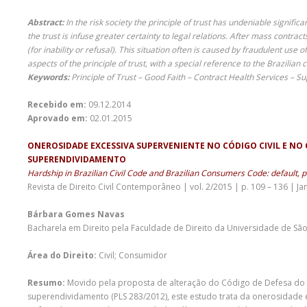
Abstract:
In the risk society the principle of trust has undeniable signific
the trust is infuse greater certainty to legal relations. After mass contr
(for inability or refusal). This situation often is caused by fraudulent us
aspects of the principle of trust, with a special reference to the Brazilia
Keywords:
Principle of Trust – Good Faith – Contract Health Services – S
Recebido em:
09.12.2014
Aprovado em:
02.01.2015
ONEROSIDADE EXCESSIVA SUPERVENIENTE NO CÓDIGO CIVIL E NO
SUPERENDIVIDAMENTO
Hardship in Brazilian Civil Code and Brazilian Consumers Code: default,
Revista de Direito Civil Contemporâneo | vol. 2/2015 | p. 109 – 136 | Ja
Bárbara Gomes Navas
Bacharela em Direito pela Faculdade de Direito da Universidade de Sã
Área do Direito:
Civil; Consumidor
Resumo:
Movido pela proposta de alteração do Código de Defesa do C
superendividamento (PLS 283/2012), este estudo trata da onerosidade