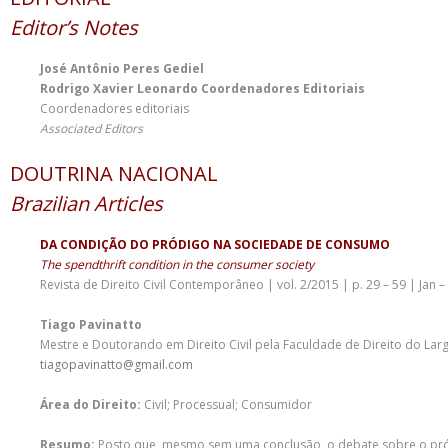
Editor’s Notes
José Antônio Peres Gediel
Rodrigo Xavier Leonardo Coordenadores Editoriais
Coordenadores editoriais
Associated Editors
DOUTRINA NACIONAL
Brazilian Articles
DA CONDIÇÃO DO PRÓDIGO NA SOCIEDADE DE CONSUMO
The spendthrift condition in the consumer society
Revista de Direito Civil Contemporâneo | vol. 2/2015 | p. 29 – 59 | Jan –
Tiago Pavinatto
Mestre e Doutorando em Direito Civil pela Faculdade de Direito do Larg
tiagopavinatto@gmail.com
Área do Direito:
Civil; Processual; Consumidor
Resumo:
Posto que, mesmo sem uma conclusão, o debate sobre o pródig