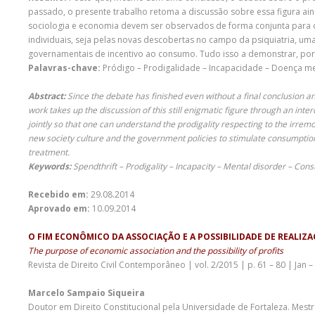
passado, o presente trabalho retoma a discussão sobre essa figura aind
sociologia e economia devem ser observados de forma conjunta para qu
individuais, seja pelas novas descobertas no campo da psiquiatria, uma c
governamentais de incentivo ao consumo. Tudo isso a demonstrar, por 
Palavras-chave:
Pródigo – Prodigalidade – Incapacidade – Doença m
Abstract:
Since the debate has finished even without a final conclusion and
work takes up the discussion of this still enigmatic figure through an int
jointly so that one can understand the prodigality respecting to the irremo
new society culture and the government policies to stimulate consumption.
treatment.
Keywords:
Spendthrift – Prodigality – Incapacity – Mental disorder – Con
Recebido em:
29.08.2014
Aprovado em:
10.09.2014
O FIM ECONÔMICO DA ASSOCIAÇÃO E A POSSIBILIDADE DE REALIZ
The purpose of economic association and the possibility of profits
Revista de Direito Civil Contemporâneo | vol. 2/2015 | p. 61 – 80 | Jan –
Marcelo Sampaio Siqueira
Doutor em Direito Constitucional pela Universidade de Fortaleza. Mest